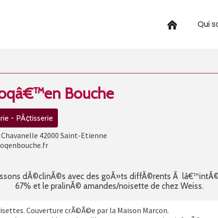
Qui 
roqâ€™en Bouche
ie - PÃ¢tisserie
 Chavanelle 42000 Saint-Etienne
oqenbouche.fr
ssons dÃ©clinÃ©s avec des goÃ»ts diffÃ©rents Ã lâ€™intÃ©ri
67% et le pralinÃ© amandes/noisette de chez Weiss.
oisettes. Couverture crÃ©Ã©e par la Maison Marcon.