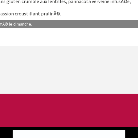
ans gluten crumble aux lentilles, pannacota verveine infusÃ©e,
assion croustillant pralinÃ©.
ermÃ© le dimanche.