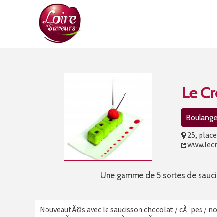
Le C
Boulanger
25, place
www.lecr
Une gamme de 5 sortes de sauci
NouveautÃ©s avec le saucisson chocolat / cÃ¨pes / n