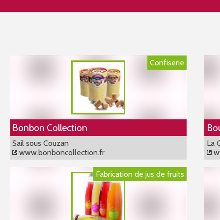
Confiserie
Bonbon Collection
Bou
Sail sous Couzan
La 
www.bonboncollection.fr
ww
Fabrication de jus de fruits