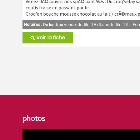
Venez dÃ©couvrir nos spÃ©cialitÃ©s : Du croq'velay s
coulis fraise en passant par le
Croq'en bouche mousse chocolat au lait / crÃ©meux p
Horaires :
Du lundi au vendredi : 6h - 19h Samedi : 6h - 18h - F
Voir la fiche
photos