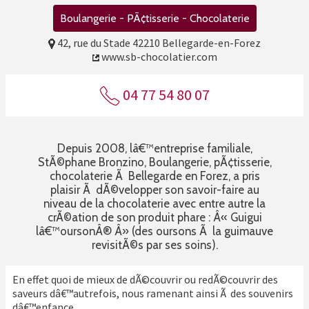
Boulangerie - PÃ¢tisserie - Chocolaterie
42, rue du Stade 42210 Bellegarde-en-Forez
www.sb-chocolatier.com
04 77 54 80 07
Depuis 2008, lâ€™entreprise familiale,
StÃ©phane Bronzino, Boulangerie, pÃ¢tisserie,
chocolaterie Ã Bellegarde en Forez, a pris
plaisir Ã dÃ©velopper son savoir-faire au
niveau de la chocolaterie avec entre autre la
crÃ©ation de son produit phare : Â« Guigui
lâ€™oursonÂ® Â» (des oursons Ã la guimauve
revisitÃ©s par ses soins).
En effet quoi de mieux de dÃ©couvrir ou redÃ©couvrir des
saveurs dâ€™autrefois, nous ramenant ainsi Ã des souvenirs
dâ€™enfance.