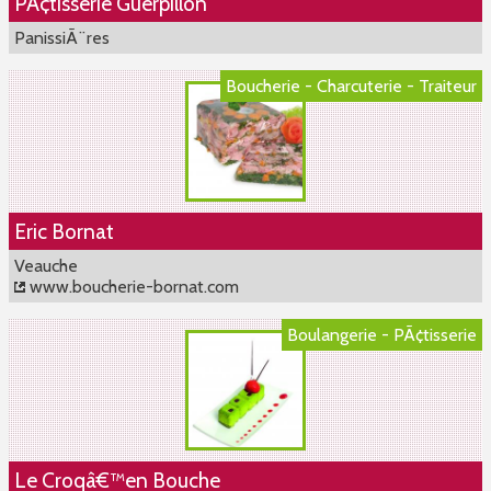
PÃ¢tisserie Guerpillon
PanissiÃ¨res
Boucherie - Charcuterie - Traiteur
Eric Bornat
Veauche
www.boucherie-bornat.com
Boulangerie - PÃ¢tisserie
Le Croqâ€™en Bouche