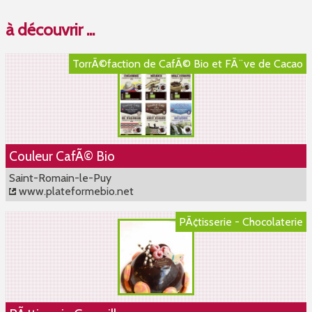
à découvrir ...
TorrÃ©faction de CafÃ© Bio et FÃ¨ve de Cacao
Couleur CafÃ© Bio
Saint-Romain-le-Puy
www.plateformebio.net
PÃ¢tisserie - Chocolaterie