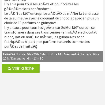
Il y en a pour tous les goÃ»ts et pour toutes les
gÃ©nÃ©rations confondues...
Le dÃ©fi de lâ€™entreprise a Ã©tÃ© de mÃªler la tendresse
de la guimauve avec le croquant du chocolat avec en plus un
choix de 10 parfums de guimauve.
Il y en aura pour tous les goÃ»ts car GuiGui lâ€™ourson se
transformera dans ses trois tenues (enrobÃ© en chocolat
blanc, lait ou noir). De mÃªme, les guimauves sont
fabriquÃ©es Ã partir de parfums naturels comme des
purÃ©es de fruitsâ€¦
Horaires :
Lundi : 6 h - 20 h / Mardi : 6 h - 14 h Mercredi Ã Samedi : 6 h -
20 h / Dimanche : 6 h - 13 h 30
Voir la fiche