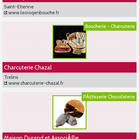
Saint-Etienne
www.lecroqenbouche.fr
Boucherie - Charcuterie
Charcuterie Chazal
Trelins
www.charcuterie-chazal.fr
PÃ¢tisserie Chocolaterie
Maison Durand et AssociÃ©e