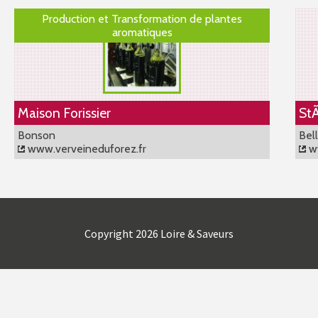
Production et Transformation de plantes
aromatiques
Maison Forissier
StÃ
Bonson
Bel
www.verveineduforez.fr
ww
Copyright 2026 Loire & Saveurs