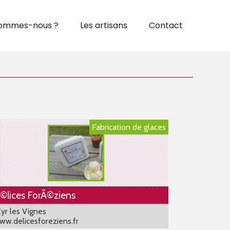
sommes-nous ?
Les artisans
Contact
Fabrication de glaces
©lices ForÃ©ziens
Cyr les Vignes
w.delicesforeziens.fr