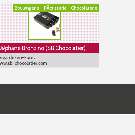
Boulangerie - PÃ¢tisserie - Chocolaterie
©phane Bronzino (SB Chocolatier)
legarde-en-Forez
w.sb-chocolatier.com