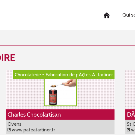
Qui 
OIRE
Chocolaterie - Fabrication de pÃ¢tes Ã tartiner
Charles Chocolartisan
DÃ
Civens
St 
www.pateatartiner.fr
ww